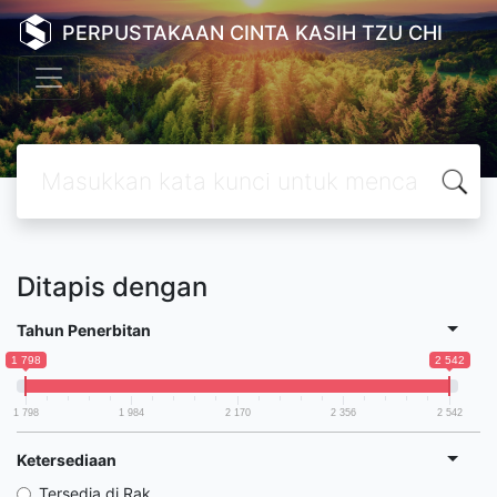
PERPUSTAKAAN CINTA KASIH TZU CHI
Ditapis dengan
Tahun Penerbitan
1 798
2 542
1 798
1 984
2 170
2 356
2 542
Ketersediaan
Tersedia di Rak