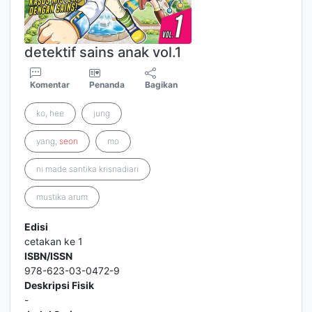
detektif sains anak vol.1
Komentar
Penanda
Bagikan
ko, hee
jung
yang,
seon
mo
ni made santika krisnadiari
mustika arum
Edisi
cetakan ke 1
ISBN/ISSN
978-623-03-0472-9
Deskripsi Fisik
-