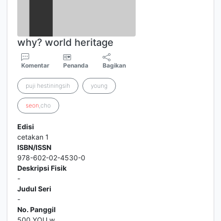
why? world heritage
Komentar
Penanda
Bagikan
puji hestiningsih
young
seon
,cho
Edisi
cetakan 1
ISBN/ISSN
978-602-02-4530-0
Deskripsi Fisik
-
Judul Seri
-
No. Panggil
500 YOU w