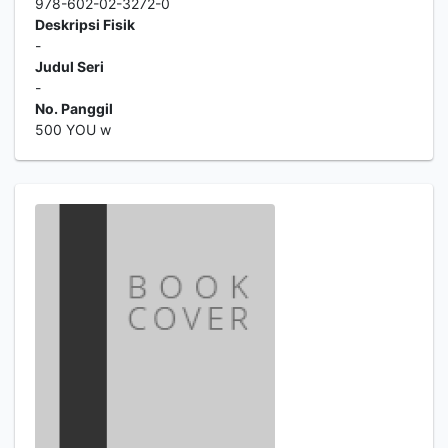
978-602-02-3272-0
Deskripsi Fisik
-
Judul Seri
-
No. Panggil
500 YOU w