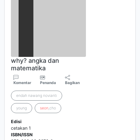
why? angka dan
matematika
Komentar
Penanda
Bagikan
endah nawang novianti
young
seon
,cho
Edisi
cetakan 1
ISBN/ISSN