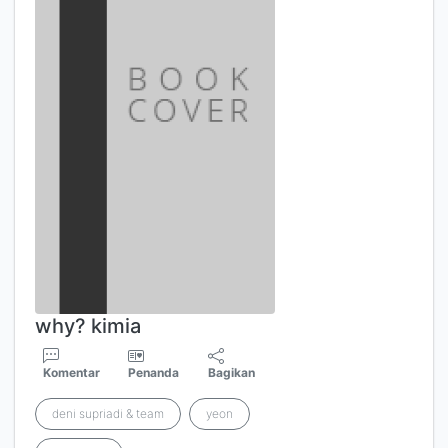
why? kimia
Komentar
Penanda
Bagikan
deni supriadi & team
yeon