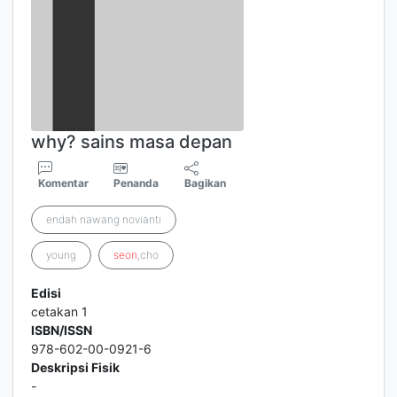
why? sains masa depan
Komentar
Penanda
Bagikan
endah nawang novianti
young
seon
,cho
Edisi
cetakan 1
ISBN/ISSN
978-602-00-0921-6
Deskripsi Fisik
-