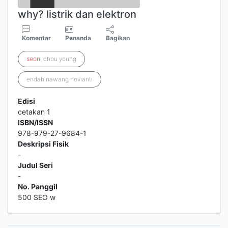
why? listrik dan elektron
Komentar
Penanda
Bagikan
seon
, chou young
endah nawang novianti
Edisi
cetakan 1
ISBN/ISSN
978-979-27-9684-1
Deskripsi Fisik
-
Judul Seri
-
No. Panggil
500 SEO w