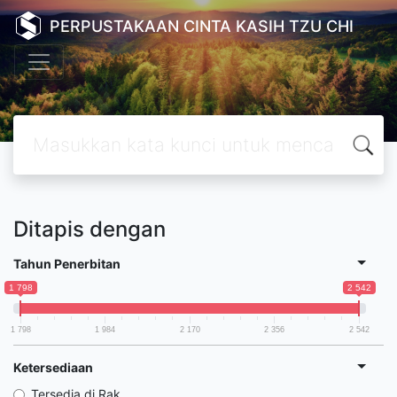
PERPUSTAKAAN CINTA KASIH TZU CHI
Ditapis dengan
Tahun Penerbitan
1 798
2 542
1 798
1 984
2 170
2 356
2 542
Ketersediaan
Tersedia di Rak