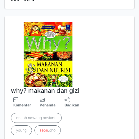
why? makanan dan gizi
Komentar
Penanda
Bagikan
endah nawang novianti
young
seon
,cho