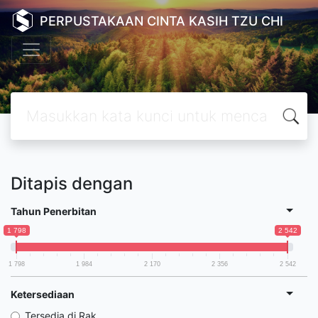
PERPUSTAKAAN CINTA KASIH TZU CHI
Ditapis dengan
Tahun Penerbitan
1 798
2 542
1 798
1 984
2 170
2 356
2 542
Ketersediaan
Tersedia di Rak