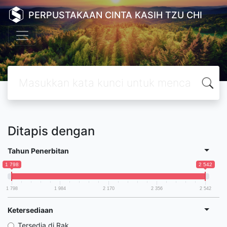
PERPUSTAKAAN CINTA KASIH TZU CHI
Ditapis dengan
Tahun Penerbitan
1 798
2 542
1 798
1 984
2 170
2 356
2 542
Ketersediaan
Tersedia di Rak