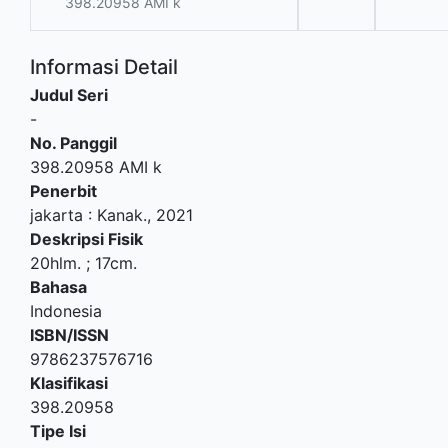
398.20958 AMI k
Informasi Detail
Judul Seri
-
No. Panggil
398.20958 AMI k
Penerbit
jakarta
:
Kanak
.,
2021
Deskripsi Fisik
20hlm. ; 17cm.
Bahasa
Indonesia
ISBN/ISSN
9786237576716
Klasifikasi
398.20958
Tipe Isi