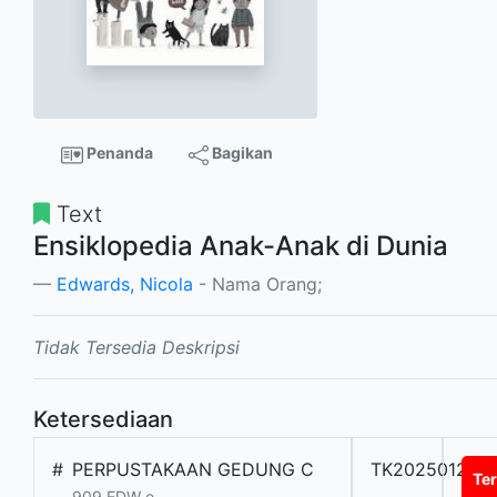
Penanda
Bagikan
Text
Ensiklopedia Anak-Anak di Dunia
Edwards, Nicola
- Nama Orang;
Tidak Tersedia Deskripsi
Ketersediaan
#
PERPUSTAKAAN GEDUNG C
TK202501284
Te
909 EDW e