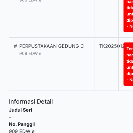
na
tid
un
di
- N
#
PERPUSTAKAAN GEDUNG C
TK2025012840
Te
909 EDW e
na
tid
un
di
- N
Informasi Detail
Judul Seri
-
No. Panggil
909 EDW e