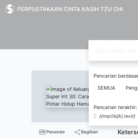
PERPUSTAKAAN CINTA KASIH TZU CHI
Text
Pencarian berdasar
Kelua
SEMUA
Peng
Story
Pencarian terakhir:
Dana BO
{{tmpObj[k].text}}
Keters
Penanda
Bagikan