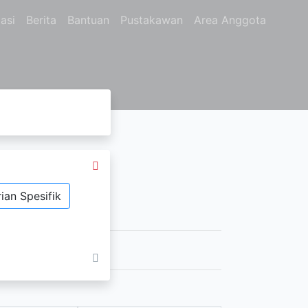
asi
Berita
Bantuan
Pustakawan
Area Anggota
mat
ian Spesifik