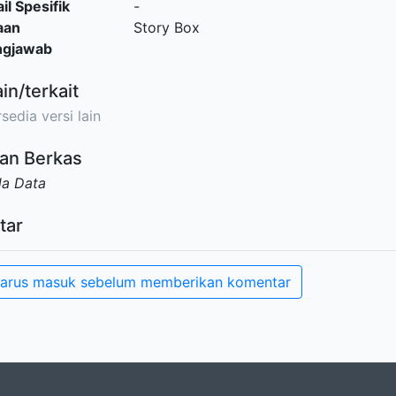
il Spesifik
-
aan
Story Box
ngjawab
ain/terkait
sedia versi lain
an Berkas
da Data
tar
arus masuk sebelum memberikan komentar