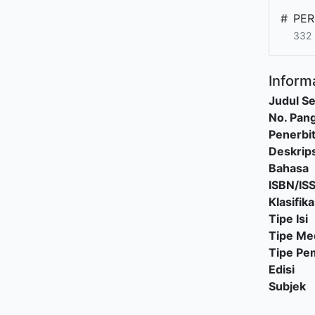
#
PER
332
Informa
Judul Se
No. Pang
Penerbi
Deskrips
Bahasa
ISBN/IS
Klasifika
Tipe Isi
Tipe Me
Tipe P
Edisi
Subjek