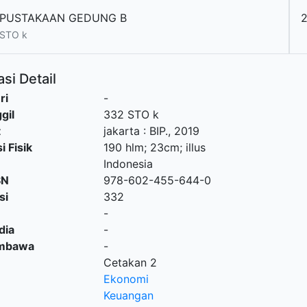
PUSTAKAAN GEDUNG B
2
 STO k
si Detail
ri
-
gil
332 STO k
t
jakarta
:
BIP
.,
2019
i Fisik
190 hlm; 23cm; illus
Indonesia
SN
978-602-455-644-0
si
332
-
dia
-
embawa
-
Cetakan 2
Ekonomi
Keuangan