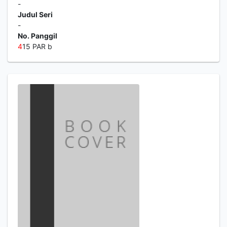
-
Judul Seri
-
No. Panggil
4
15 PAR b