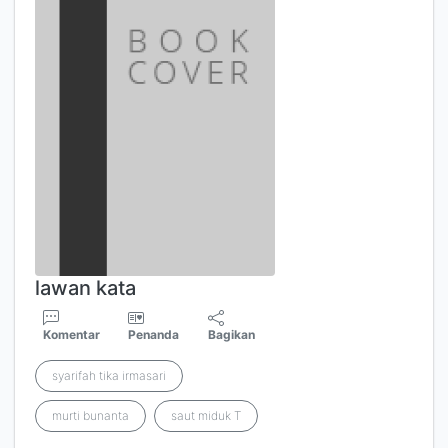
lawan kata
Komentar
Penanda
Bagikan
syarifah tika irmasari
murti bunanta
saut miduk T