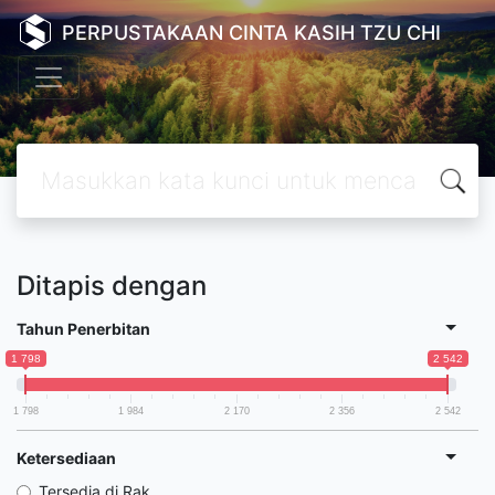
PERPUSTAKAAN CINTA KASIH TZU CHI
Ditapis dengan
Tahun Penerbitan
1 798
2 542
1 798
1 984
2 170
2 356
2 542
Ketersediaan
Tersedia di Rak