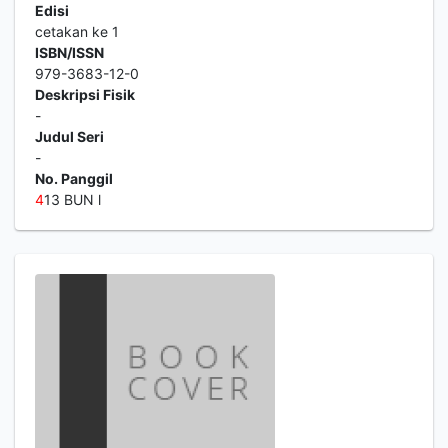
Edisi
cetakan ke 1
ISBN/ISSN
979-3683-12-0
Deskripsi Fisik
-
Judul Seri
-
No. Panggil
4
13 BUN l