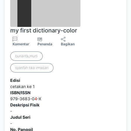
my first dictionary-color
Komentar
Penanda
Bagikan
bunanta,murti
syarifah tika irmasari
Edisi
cetakan ke 1
ISBN/ISSN
979-3683-0
4
-X
Deskripsi Fisik
-
Judul Seri
-
No. Panggil