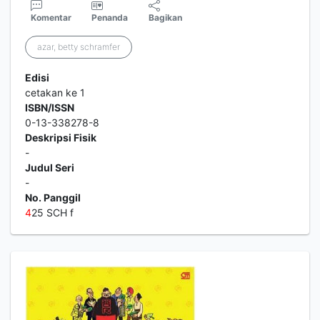
Komentar
Penanda
Bagikan
azar, betty schramfer
Edisi
cetakan ke 1
ISBN/ISSN
0-13-338278-8
Deskripsi Fisik
-
Judul Seri
-
No. Panggil
4
25 SCH f