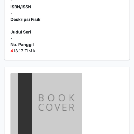
-
ISBN/ISSN
-
Deskripsi Fisik
-
Judul Seri
-
No. Panggil
4
13.17 TIM k