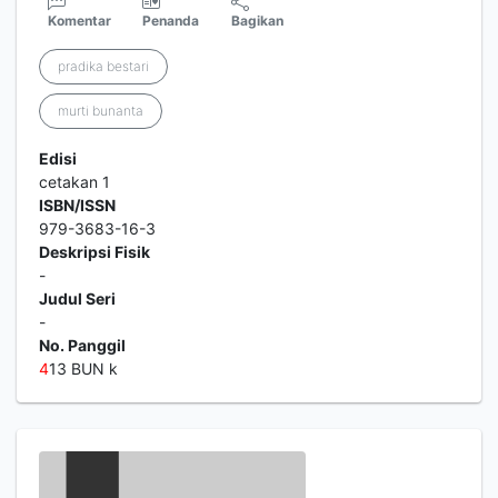
Komentar
Penanda
Bagikan
pradika bestari
murti bunanta
Edisi
cetakan 1
ISBN/ISSN
979-3683-16-3
Deskripsi Fisik
-
Judul Seri
-
No. Panggil
4
13 BUN k