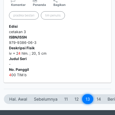
Komentar
Penanda
Bagikan
pradika bestari
tim penulis
Edisi
cetakan 3
ISBN/ISSN
979-9386-06-3
Deskripsi Fisik
iv + 2
4
hlm. ; 20, 5 cm
Judul Seri
-
No. Panggil
4
00 TIM b
Hal. Awal
Sebelumnya
11
12
13
14
Ber