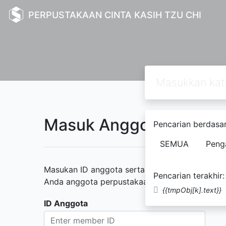
PERPUSTAKAAN CINTA KASIH TZU CHI
Masuk Anggota Perpus
Pencarian berdasar
SEMUA
Peng
Masukan ID anggota serta kata sandi yang diber
Pencarian terakhir:
Anda anggota perpustakaan namun belum memili
{{tmpObj[k].text}}
ID Anggota