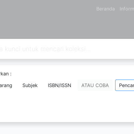
Beranda
Inform
takaan
kan :
arang
Subjek
ISBN/ISSN
ATAU COBA
Pencar
ikan oleh administrator sistem perpustakaan. Jika
ki kata sandi, hubungi staf perpustakaan.