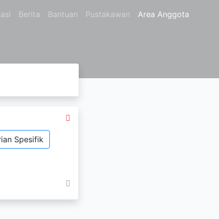
asi
Berita
Bantuan
Pustakawan
Area Anggota
ian Spesifik